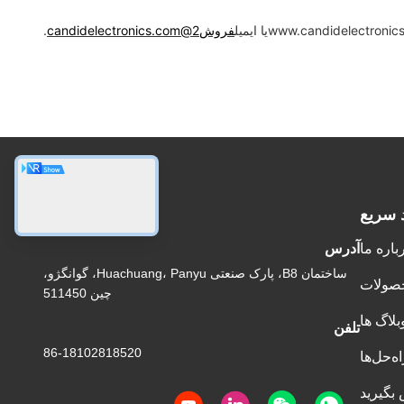
www.candidelectronic
یا ایمیل
فروش2@candidelectronics.com
.
د سريع
آدرس ما
باره ما
آدرس
ساختمان B8، پارک صنعتی Huachuang، Panyu، گوانگژو،
صولات
چین 511450
بلاگ ها
تلفن
86-18102818520
اه‌حل‌ها
 بگیرید