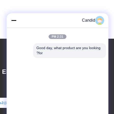
Candid
2:31 PM
Good day, what product are you looking 
for?
Electronics Co.,
es2@candidelectronics.com