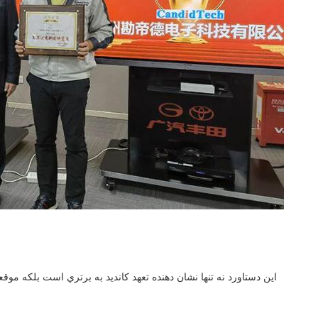
اين دستاورد نه تنها نشان دهنده تعهد کانديد به برتري است بلکه موق