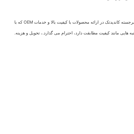
در 10 اکتبر 2022 ، کاندید با دریافت جایزه تامین کننده عالی خودرو تویوتا دستاورد قابل توجهی را به دست آورد.این افتخاری به عملکرد برجسته کاندیدتک در ارائه محصولات با کیفیت بالا و خدمات OEM که با
نبه هایی مانند کیفیت مطابقت دارد، احترام می گذارد.، تحویل و هزینه.